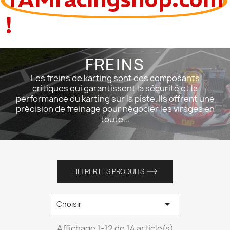
!
FREINS
Les freins de karting sont des composants
critiques qui garantissent la sécurité et la
performance du karting sur la piste. Ils offrent une
précision de freinage pour négocier les virages en
toute...
FILTRER LES PRODUITS

Choisir
Affichage 1-12 de 14 article(s)