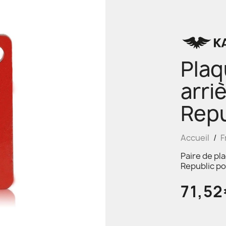
Plaq
arri
Repu
Accueil
F
Paire de pl
Republic po
71,5