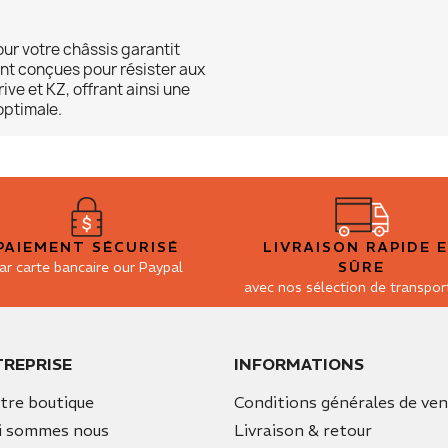
our votre châssis garantit
nt conçues pour résister aux
ve et KZ, offrant ainsi une
optimale.
PAIEMENT SÉCURISÉ
LIVRAISON RAPIDE 
ar carte bancaire our Paypal
SÛRE
avec nos sélection de transpor
TREPRISE
INFORMATIONS
tre boutique
Conditions générales de ve
i sommes nous
Livraison & retour