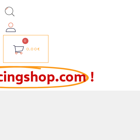
0,00€
cingshop.com
!