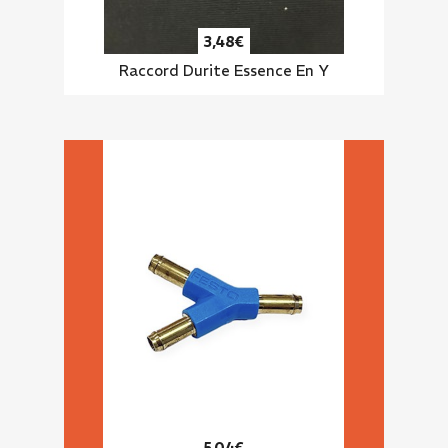
3,48€
Raccord Durite Essence En Y
5,04€