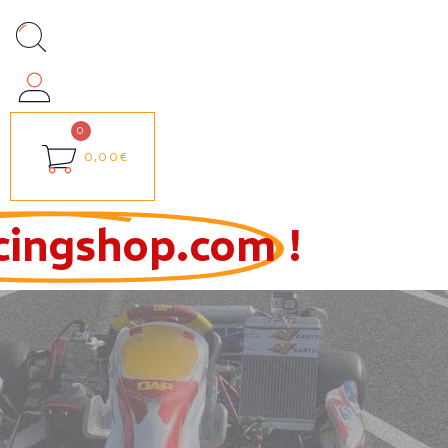
0,00€
cingshop.com
!