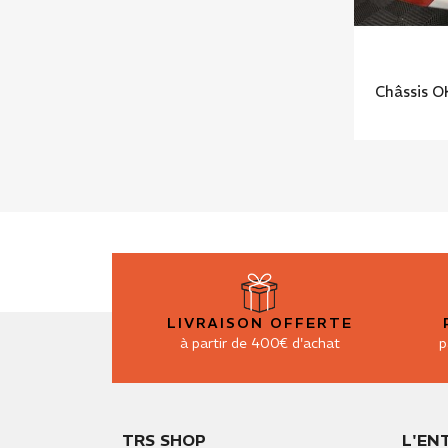
Châssis O
LIVRAISON OFFERTE
à partir de 400€ d'achat
p
TRS SHOP
L'EN