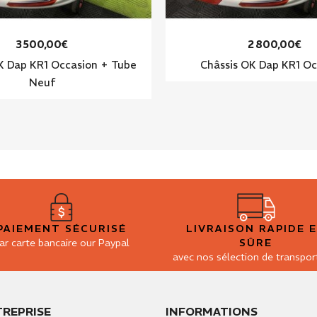
3 500,00€
2 800,00€
K Dap KR1 Occasion + Tube
Châssis OK Dap KR1 Oc
Neuf
PAIEMENT SÉCURISÉ
LIVRAISON RAPIDE 
ar carte bancaire our Paypal
SÛRE
avec nos sélection de transpor
TREPRISE
INFORMATIONS