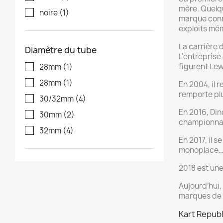
mère. Quelqu
noire
(1)
marque conn
exploits mém
La carrière
Diamètre du tube
L'entreprise
figurent Lew
28mm
(1)
28mm
(1)
En 2004, il 
remporte plu
30/32mm
(4)
En 2016, Din
30mm
(2)
championnat
32mm
(4)
En 2017, il 
monoplace… 
2018 est un
Aujourd’hui,
marques de 
Kart Republ