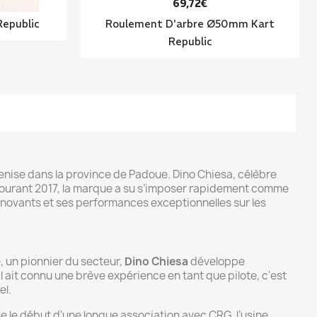
69,72€
Republic
Roulement D'arbre Ø50mm Kart
Republic
Venise dans la province de Padoue. Dino Chiesa, célèbre
 courant 2017, la marque a su s’imposer rapidement comme
novants et ses performances exceptionnelles sur les
 un pionnier du secteur,
Dino Chiesa
développe
 ait connu une brève expérience en tant que pilote, c'est
el.
e le début d'une longue association avec CRG, l’usine