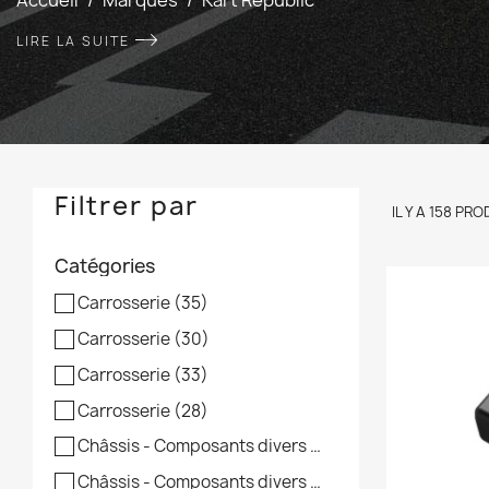
LIRE LA SUITE
Filtrer par
IL Y A 158 PRO
Catégories
Carrosserie
(35)
Carrosserie
(30)
Carrosserie
(33)
Carrosserie
(28)
Châssis - Composants divers
(7)
Châssis - Composants divers
(7)