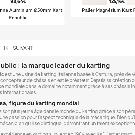
98,64€
125,16€
onne Aluminium Ø50mm Kart
Palier Magnésium Kart 
Republic
14
SUIVANT
ublic : la marque leader du karting
ic
est une usine de karting italienne basée à Cartura, près de 
 concepteur de châssis en est le créateur. Depuis sa création
ce mondiale dans le domaine notamment grâce à ses châssis in
 internationales.
sa, figure du karting mondial
son plus jeune âge dans le monde du karting grâce à son père,
ne passion pour l'aspect technique de la mécanique. Bien qu'il
mécanicien qu'il se distingue, démontrant un talent exceptionn
expérience en karting survient en 1984 avec Kalì Kart et marqu