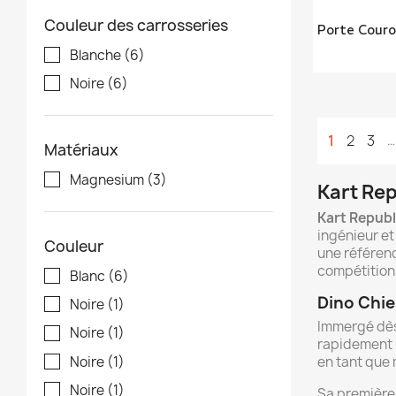
Couleur des carrosseries
Porte Cour
Blanche
(6)
Noire
(6)
1
2
3
…
Matériaux
Magnesium
(3)
Kart Rep
Kart Republ
ingénieur et
Couleur
une référen
compétitions
Blanc
(6)
Dino Chie
Noire
(1)
Immergé dès 
Noire
(1)
rapidement u
Noire
(1)
en tant que 
Noire
(1)
Sa première 