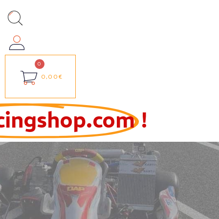
0,00€
cingshop.com
!