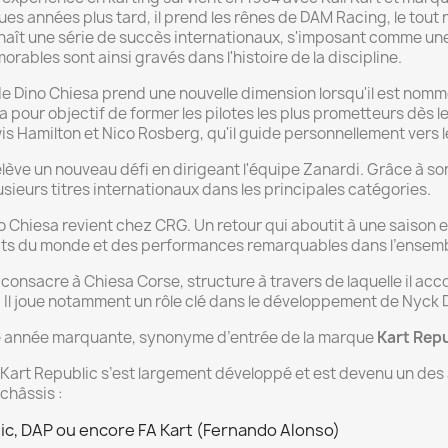
es années plus tard, il prend les rênes de DAM Racing, le tou
aît une série de succès internationaux, s'imposant comme une
orables sont ainsi gravés dans l'histoire de la discipline.
 de Dino Chiesa prend une nouvelle dimension lorsqu'il est 
 a pour objectif de former les pilotes les plus prometteurs dès l
is Hamilton et Nico Rosberg, qu'il guide personnellement vers 
relève un nouveau défi en dirigeant l'équipe Zanardi. Grâce à s
sieurs titres internationaux dans les principales catégories.
o Chiesa revient chez CRG. Un retour qui aboutit à une saison e
s du monde et des performances remarquables dans l’ensembl
se consacre à Chiesa Corse, structure à travers de laquelle il a
Il joue notamment un rôle clé dans le développement de Nyck 
e année marquante, synonyme d’entrée de la marque
Kart Repu
 Kart Republic s’est largement développé et est devenu un des 
châssis :
ic, DAP ou encore FA Kart (Fernando Alonso)