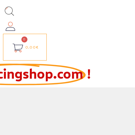
0,00€
cingshop.com
!