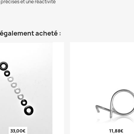
 précises et une réactivité
t également acheté :
33,00€
11,88€