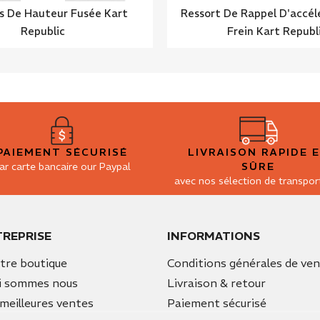
es De Hauteur Fusée Kart
Ressort De Rappel D'accél
Republic
Frein Kart Republ
PAIEMENT SÉCURISÉ
LIVRAISON RAPIDE 
ar carte bancaire our Paypal
SÛRE
avec nos sélection de transpor
TREPRISE
INFORMATIONS
tre boutique
Conditions générales de ve
i sommes nous
Livraison & retour
meilleures ventes
Paiement sécurisé