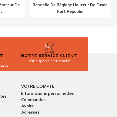
érateur De
Rondelle De Réglage Hauteur De Fusée
ic
Kart Republic
ET
NOTRE SERVICE CLIENT
est disponible et réactif
teurs
VOTRE COMPTE
Informations personnelles
ntes
Commandes
Avoirs
Adresses