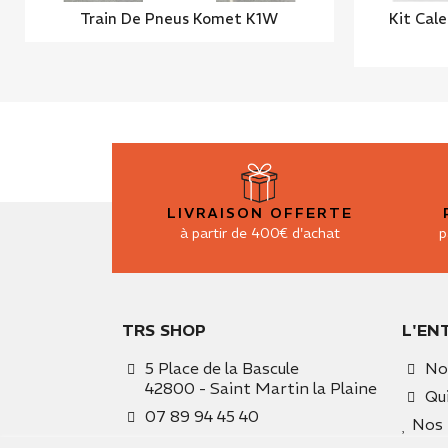
Train De Pneus Komet K1W
Kit Cal
LIVRAISON OFFERTE
à partir de 400€ d'achat
p
TRS SHOP
L'EN
5 Place de la Bascule
No
42800 - Saint Martin la Plaine
Qu
07 89 94 45 40
Nos 
team.tamkart@gmail.com